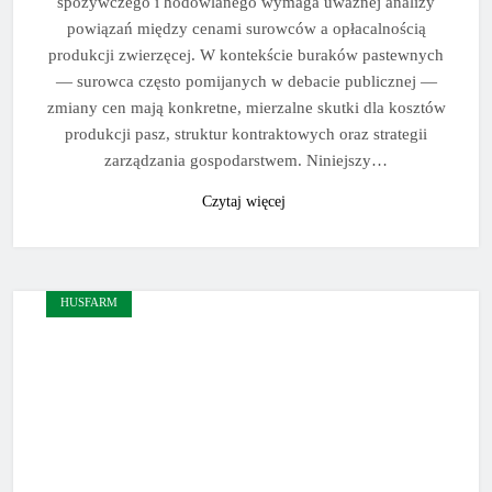
spożywczego i hodowlanego wymaga uważnej analizy
powiązań między cenami surowców a opłacalnością
produkcji zwierzęcej. W kontekście buraków pastewnych
— surowca często pomijanych w debacie publicznej —
zmiany cen mają konkretne, mierzalne skutki dla kosztów
produkcji pasz, struktur kontraktowych oraz strategii
zarządzania gospodarstwem. Niniejszy…
Czytaj więcej
HUSFARM