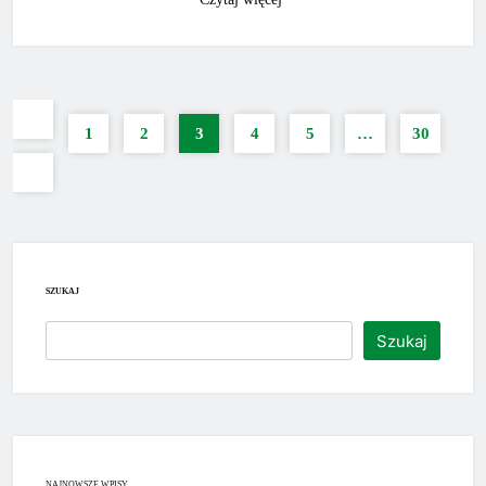
1
2
3
4
5
…
30
SZUKAJ
Szukaj
NAJNOWSZE WPISY