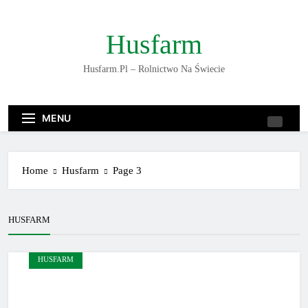
Skip
to
Husfarm
content
Husfarm.pl – Rolnictwo Na Świecie
MENU
Home
Husfarm
Page 3
HUSFARM
HUSFARM