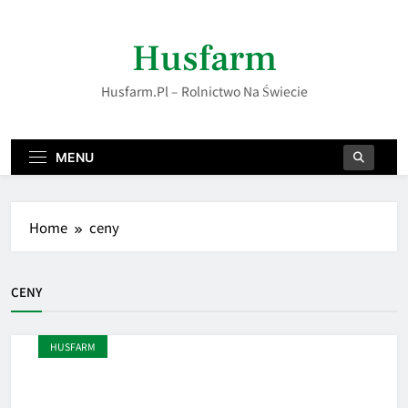
Skip
to
Husfarm
content
Husfarm.pl – Rolnictwo Na Świecie
MENU
Home
ceny
CENY
HUSFARM