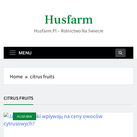
Skip
to
Husfarm
content
Husfarm.pl – Rolnictwo Na Świecie
MENU
Home
citrus fruits
CITRUS FRUITS
HUSFARM