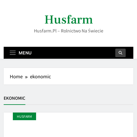
Skip
to
Husfarm
content
Husfarm.pl – Rolnictwo Na Świecie
MENU
Home
ekonomic
EKONOMIC
HUSFARM