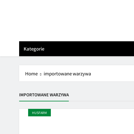
Skip
to
content
Kategorie
Home
importowane warzywa
IMPORTOWANE WARZYWA
HUSFARM