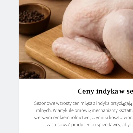
Ceny indyka w s
Sezonowe wzrosty cen mięsa z indyka przyciąga
rolnych. W artykule omówię mechanizmy kształtu
szerszym rynkiem rolnictwo, czynniki kosztotwórcz
zastosować producenci i sprzedawcy, aby 