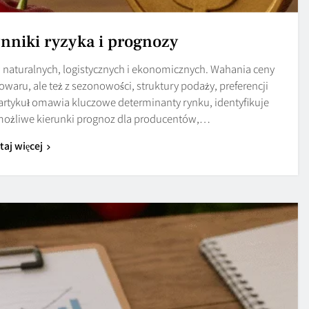
ynniki ryzyka i prognozy
ów naturalnych, logistycznych i ekonomicznych. Wahania ceny
owaru, ale też z sezonowości, struktury podaży, preferencji
artykuł omawia kluczowe determinanty rynku, identyfikuje
 możliwe kierunki prognoz dla producentów,…
taj więcej