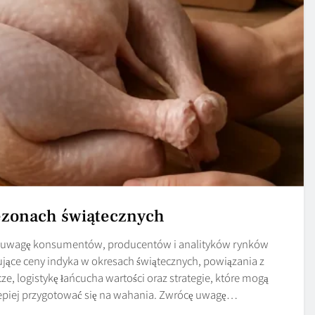
ezonach świątecznych
ją uwagę konsumentów, producentów i analityków rynków
jące ceny indyka w okresach świątecznych, powiązania z
e, logistykę łańcucha wartości oraz strategie, które mogą
lepiej przygotować się na wahania. Zwrócę uwagę…