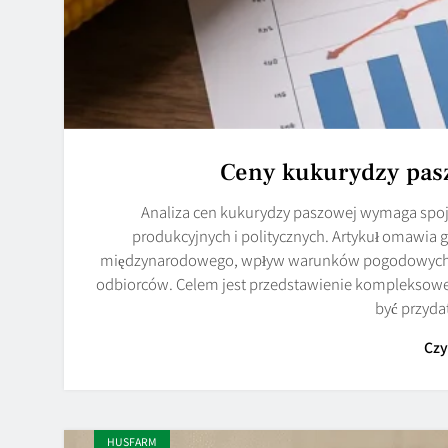
Ceny kukurydzy pasz
Analiza cen kukurydzy paszowej wymaga spoj
produkcyjnych i politycznych. Artykuł omawia 
międzynarodowego, wpływ warunków pogodowych o
odbiorców. Celem jest przedstawienie kompleksowe
być przyd
Czy
HUSFARM