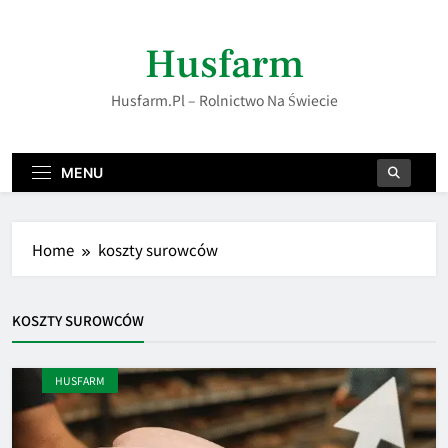
Skip
to
Husfarm
content
Husfarm.pl – Rolnictwo Na Świecie
MENU
Home
koszty surowców
KOSZTY SUROWCÓW
HUSFARM