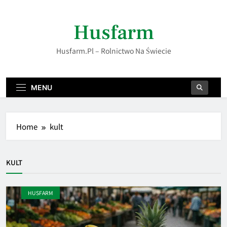
Skip
to
Husfarm
content
Husfarm.pl – Rolnictwo Na Świecie
MENU
Home
kult
KULT
HUSFARM