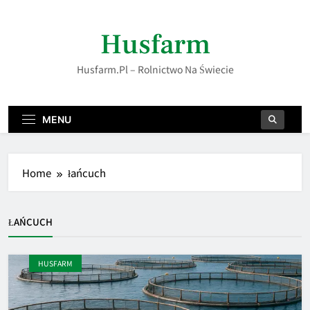
Skip
to
Husfarm
content
Husfarm.pl – Rolnictwo Na Świecie
MENU
Home
łańcuch
ŁAŃCUCH
HUSFARM