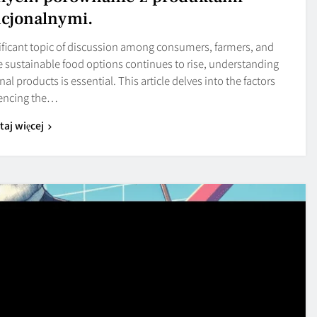
cjonalnymi.
ificant topic of discussion among consumers, farmers, and
re sustainable food options continues to rise, understanding
 products is essential. This article delves into the factors
uencing the…
taj więcej