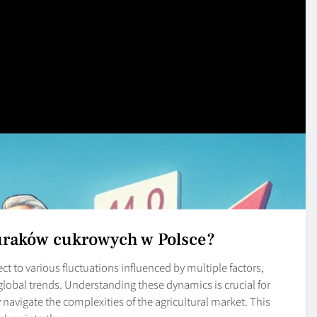
buraków cukrowych w Polsce?
ct to various fluctuations influenced by multiple factors,
lobal trends. Understanding these dynamics is crucial for
 navigate the complexities of the agricultural market. This