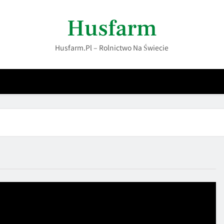
Husfarm
Husfarm.pl – Rolnictwo Na Świecie