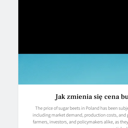
Jak zmienia się cena 
The price of sugar beets in Poland has been subje
including market demand, production costs, and g
farmers, investors, and policymakers alike, as they