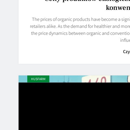
konwen
The prices of organic products have become a sign
retailers alike. As the demand for healthier and mo
the price dynamics between organic and conventional
infl
Czy
HUSFARM