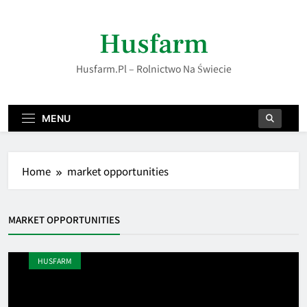
Skip
to
Husfarm
content
Husfarm.pl – Rolnictwo Na Świecie
MENU
Home
market opportunities
MARKET OPPORTUNITIES
HUSFARM