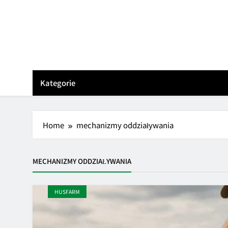
Skip
to
content
Kategorie
Home
mechanizmy oddziaływania
MECHANIZMY ODDZIAŁYWANIA
HUSFARM