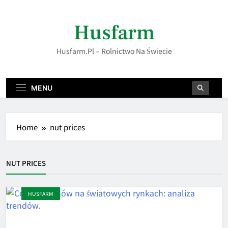
Skip
to
Husfarm
content
Husfarm.pl – Rolnictwo Na Świecie
MENU
Home
nut prices
NUT PRICES
HUSFARM