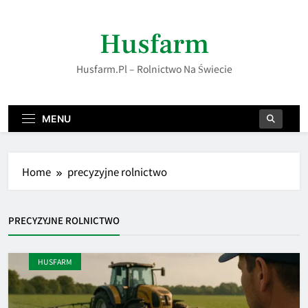
Skip
to
Husfarm
content
Husfarm.pl – Rolnictwo Na Świecie
MENU
Home
precyzyjne rolnictwo
PRECYZYJNE ROLNICTWO
HUSFARM