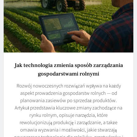
Jak technologia zmienia sposób zarządzania
gospodarstwami rolnymi
Rozwój nowoczesnych rozwiązań wpływa na każdy
aspekt prowadzenia gospodarstw rolnych — od
planowania zasiewów po sprzedaż produktów.
Artykuł przedstawia kluczowe zmiany zachodzące na
rynku rolnym, opisuje narzędzia, które
rewolucjonizują produkcję i zarządzanie, a także
omawia wyzwania i możliwości, jakie stwarzają
nowoczesne technologie dla rolników, przetwórców i