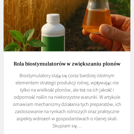
Rola biostymulatorów w zwiększaniu plonów
Biostymulatory stają się coraz bardziej istotnym
elementem strategii produkcji rolnej, wpływając nie
tylko na wielkość plonów, ale też na ich jakość i
odporność roślin na niekorzystne warunki. W artykule
omawiam mechanizmy działania tych preparatów, ich
zastosowanie na rynkach rolniczych oraz praktyczne
aspekty wdrożeń w gospodarstwach o różnej skali.
Skupiam się…