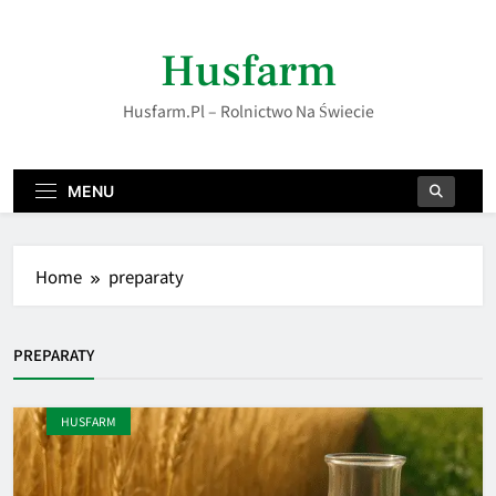
Skip
to
Husfarm
content
Husfarm.pl – Rolnictwo Na Świecie
MENU
Home
preparaty
PREPARATY
HUSFARM