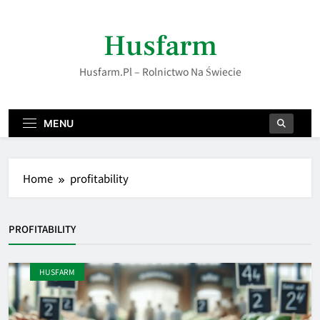
Skip
to
Husfarm
content
Husfarm.pl – Rolnictwo Na Świecie
MENU
Home
profitability
PROFITABILITY
HUSFARM