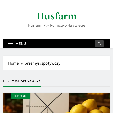
Skip
to
Husfarm
content
Husfarm.pl – Rolnictwo Na Świecie
MENU
Home
przemysł spożywczy
PRZEMYSŁ SPOŻYWCZY
HUSFARM