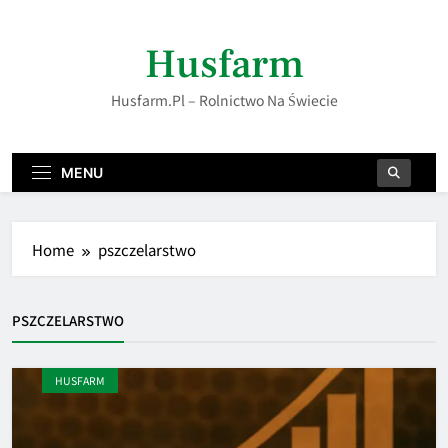
Skip
to
Husfarm
content
Husfarm.pl – Rolnictwo Na Świecie
MENU
Home
pszczelarstwo
PSZCZELARSTWO
HUSFARM