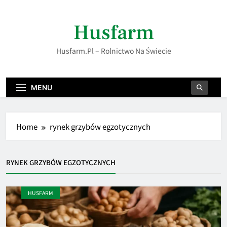
Skip
to
Husfarm
content
Husfarm.pl – Rolnictwo Na Świecie
MENU
Home
rynek grzybów egzotycznych
RYNEK GRZYBÓW EGZOTYCZNYCH
HUSFARM