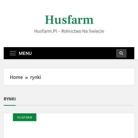
Skip
to
Husfarm
content
Husfarm.pl – Rolnictwo Na Świecie
MENU
Home
rynki
RYNKI
HUSFARM