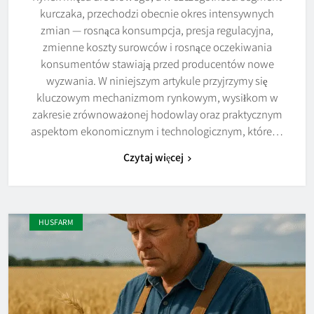
kurczaka, przechodzi obecnie okres intensywnych
zmian — rosnąca konsumpcja, presja regulacyjna,
zmienne koszty surowców i rosnące oczekiwania
konsumentów stawiają przed producentów nowe
wyzwania. W niniejszym artykule przyjrzymy się
kluczowym mechanizmom rynkowym, wysiłkom w
zakresie zrównoważonej hodowlay oraz praktycznym
aspektom ekonomicznym i technologicznym, które…
Czytaj więcej
HUSFARM