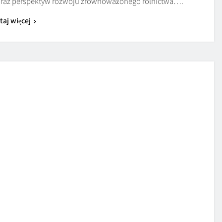
 oraz perspektyw rozwoju zrównoważonego rolnictwa….
taj więcej