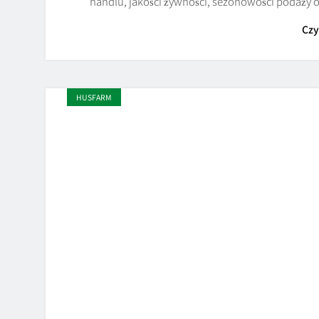
handlu, jakości żywności, sezonowości podaży
Czy
HUSFARM