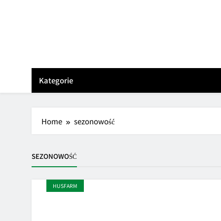
Skip
to
content
Kategorie
Home
sezonowość
SEZONOWOŚĆ
HUSFARM