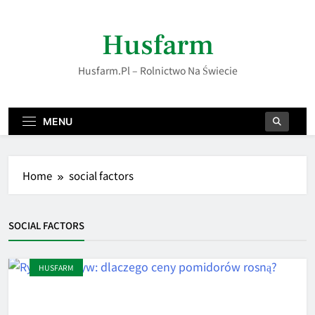
Skip
to
Husfarm
content
Husfarm.pl – Rolnictwo Na Świecie
MENU
Home
social factors
SOCIAL FACTORS
HUSFARM