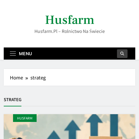
Skip
to
Husfarm
content
Husfarm.pl – Rolnictwo Na Świecie
MENU
Home
strateg
STRATEG
HUSFARM