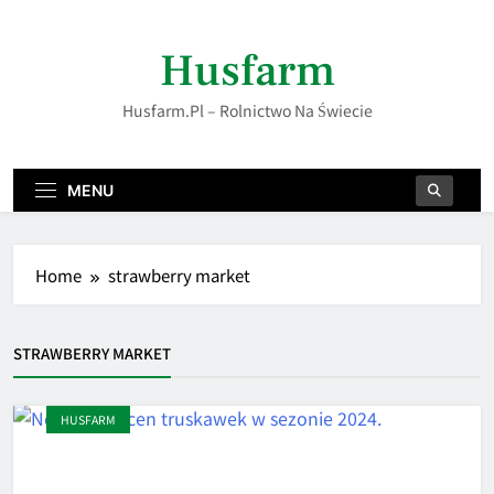
Skip
to
Husfarm
content
Husfarm.pl – Rolnictwo Na Świecie
MENU
Home
strawberry market
STRAWBERRY MARKET
HUSFARM