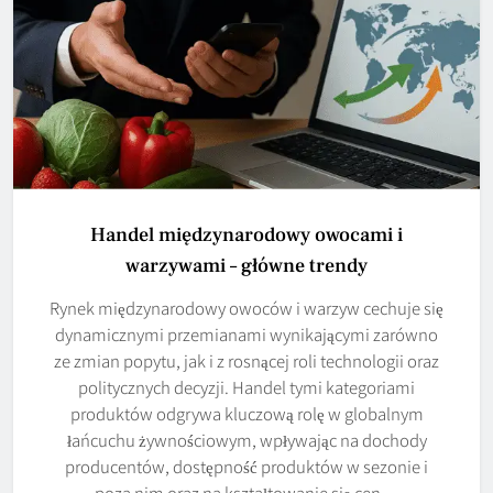
Handel międzynarodowy owocami i
warzywami – główne trendy
Rynek międzynarodowy owoców i warzyw cechuje się
dynamicznymi przemianami wynikającymi zarówno
ze zmian popytu, jak i z rosnącej roli technologii oraz
politycznych decyzji. Handel tymi kategoriami
produktów odgrywa kluczową rolę w globalnym
łańcuchu żywnościowym, wpływając na dochody
producentów, dostępność produktów w sezonie i
poza nim oraz na kształtowanie się cen…