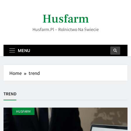
Skip
to
Husfarm
content
Husfarm.pl – Rolnictwo Na Świecie
MENU
Home
trend
TREND
HUSFARM