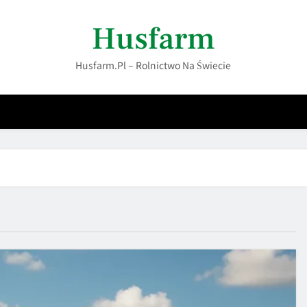
Husfarm
Husfarm.pl – Rolnictwo Na Świecie