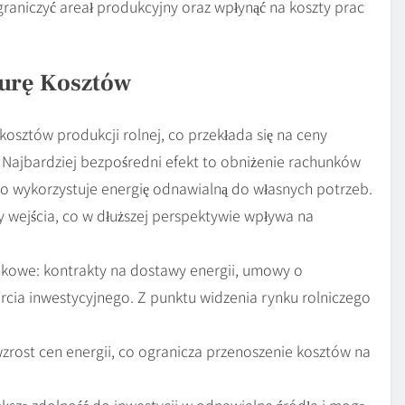
raniczyć areał produkcyjny oraz wpłynąć na koszty prac
turę Kosztów
osztów produkcji rolnej, co przekłada się na ceny
Najbardziej bezpośredni efekt to obniżenie rachunków
two wykorzystuje energię odnawialną do własnych potrzeb.
y wejścia, co w dłuższej perspektywie wpływa na
kowe: kontrakty na dostawy energii, umowy o
rcia inwestycyjnego. Z punktu widzenia rynku rolniczego
zrost cen energii, co ogranicza przenoszenie kosztów na
ększą zdolność do inwestycji w odnawialne źródła i mogą