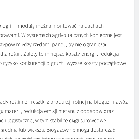
chnologii — moduły można montować na dachach
prawami. W systemach agrivoltaicznych konieczne jest
ępów między rzędami paneli, by nie ograniczać
la roślin. Zalety to mniejsze koszty energii, redukcja
 ryzyko konkurencji o grunt i wyższe koszty początkowe
y roślinne i resztki z produkcji rolnej na biogaz i nawóz
gu materii, redukcja emisji metanu z odpadów oraz
i logistyczne, w tym stabilne ciągi surowcowe,
to średnia lub większa. Biogazownie mogą dostarczać
skich, co zwiększa integrację energetyczno-rolniczą.