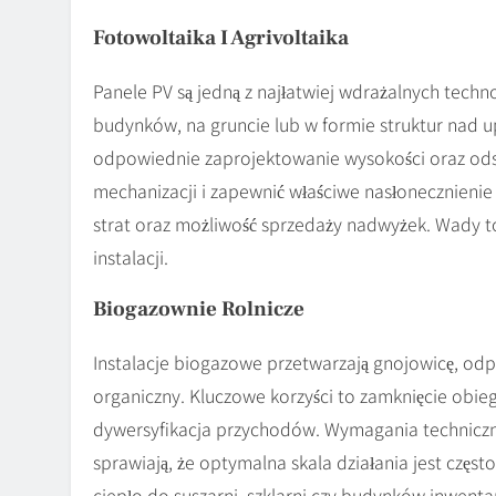
Fotowoltaika I Agrivoltaika
Panele PV są jedną z najłatwiej wdrażalnych te
budynków, na gruncie lub w formie struktur nad u
odpowiednie zaprojektowanie wysokości oraz odst
mechanizacji i zapewnić właściwe nasłonecznienie d
strat oraz możliwość sprzedaży nadwyżek. Wady to
instalacji.
Biogazownie Rolnicze
Instalacje biogazowe przetwarzają gnojowicę, odpad
organiczny. Kluczowe korzyści to zamknięcie obie
dywersyfikacja przychodów. Wymagania techniczne 
sprawiają, że optymalna skala działania jest częs
ciepło do suszarni, szklarni czy budynków inwentar