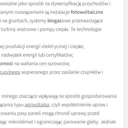
nawialne jako sposób na dywersyfikację przychodów i
kanymi rozwiązaniami są instalacje
fotowoltaiczne
 na gruntach, systemy
biogaz
owe przetwarzające
turbiny wiatrowe i pompy ciepła. Te technologie
 produkcji energii elektrycznej i ciepła;
nadwyżek energii lub certyfikatów;
orność
na wahania cen surowców;
ecyzyjnego
wspieranego przez zasilanie czujników i
h rolnego znacząco wpływają na sposób gospodarowania
iązania typu
agrivoltaika
, czyli współistnienie upraw i
towaniu pasy paneli mogą chronić uprawy przed
c mikroklimat i ograniczając parowanie gleby. Jednak