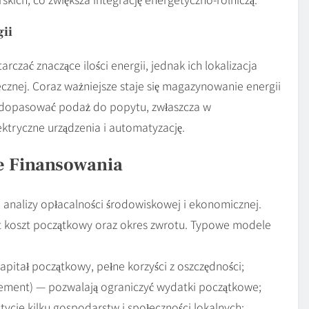
ii
czać znaczące ilości energii, jednak ich lokalizacja
cznej. Coraz ważniejsze staje się magazynowanie energii
ej dopasować podaż do popytu, zwłaszcza w
ktryczne urządzenia i automatyzację.
e Finansowania
analizy opłacalności środowiskowej i ekonomicznej.
est koszt początkowy oraz okres zwrotu. Typowe modele
pitał początkowy, pełne korzyści z oszczędności;
ement) — pozwalają ograniczyć wydatki początkowe;
ycje kilku gospodarstw i społeczności lokalnych;