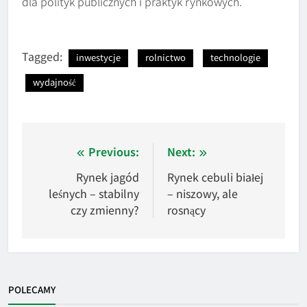
dla polityk publicznych i praktyk rynkowych.
Tagged:
inwestycje
rolnictwo
technologie
wydajność
Nawigacja
Previous:
Next:
wpisu
Rynek jagód
Rynek cebuli białej
leśnych – stabilny
– niszowy, ale
czy zmienny?
rosnący
POLECAMY