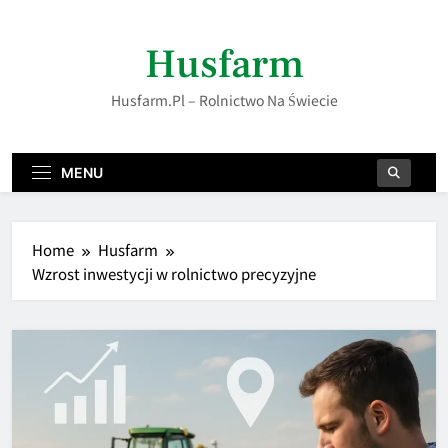
Skip
to
Husfarm
content
Husfarm.pl – Rolnictwo Na Świecie
MENU
Home
Husfarm
Wzrost inwestycji w rolnictwo precyzyjne